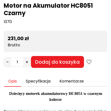
Motor na Akumulator HC8051
Czarny
l370
231,00 zł
Brutto
Dodaj do koszyka
−
+
favorite_border
Opis
Specyfikacja
Komentarze
Dziecięcy motorek akumulatorowy
HC8051
w czarnym
kolorze