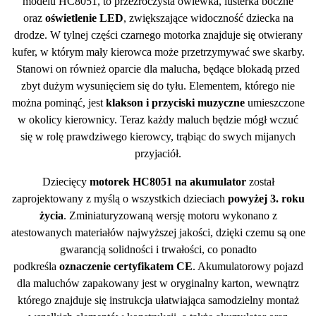
modelu
HC8051
, to przeźroczysta owiewka, lusterka boczne
oraz
oświetlenie LED
, zwiększające widoczność dziecka na
drodze. W tylnej części
czarnego
motorka znajduje się otwierany
kufer, w którym mały kierowca może przetrzymywać swe skarby.
Stanowi on również oparcie dla malucha, będące blokadą przed
zbyt dużym wysunięciem się do tyłu. Elementem, którego nie
można pominąć, jest
klakson i przyciski muzyczne
umieszczone
w okolicy kierownicy. Teraz każdy maluch będzie mógł wczuć
się w rolę prawdziwego kierowcy, trąbiąc do swych mijanych
przyjaciół.
Dziecięcy
motorek
HC8051
na akumulator
został
zaprojektowany z myślą o wszystkich
dzieciach
powyżej 3. roku
życia
. Zminiaturyzowaną wersję motoru wykonano z
atestowanych materiałów najwyższej jakości, dzięki czemu są one
gwarancją solidności i trwałości, co ponadto
podkreśla
oznaczenie certyfikatem CE
. Akumulatorowy pojazd
dla maluchów zapakowany jest w oryginalny karton, wewnątrz
którego znajduje się instrukcja ułatwiająca samodzielny montaż