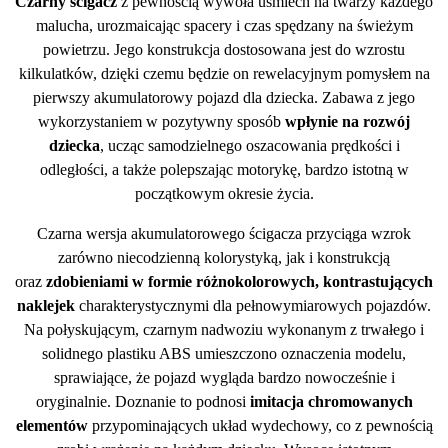
Czarny ścigacz
z pewnością wywoła uśmiech na twarzy każdego
malucha, urozmaicając spacery i czas spędzany na świeżym
powietrzu. Jego konstrukcja dostosowana jest do wzrostu
kilkulatków, dzięki czemu będzie on rewelacyjnym pomysłem na
pierwszy akumulatorowy pojazd dla dziecka. Zabawa z jego
wykorzystaniem w pozytywny sposób
wpłynie na rozwój
dziecka
, ucząc samodzielnego oszacowania prędkości i
odległości, a także polepszając motorykę, bardzo istotną w
początkowym okresie życia.
Czarna wersja akumulatorowego ścigacza przyciąga wzrok
zarówno niecodzienną kolorystyką, jak i konstrukcją
oraz
zdobieniami w formie różnokolorowych, kontrastujących
naklejek
charakterystycznymi dla pełnowymiarowych pojazdów.
Na połyskującym, czarnym nadwoziu wykonanym z trwałego i
solidnego plastiku ABS umieszczono oznaczenia modelu,
sprawiające, że pojazd wygląda bardzo nowocześnie i
oryginalnie. Doznanie to podnosi
imitacja chromowanych
elementów
przypominających układ wydechowy, co z pewnością