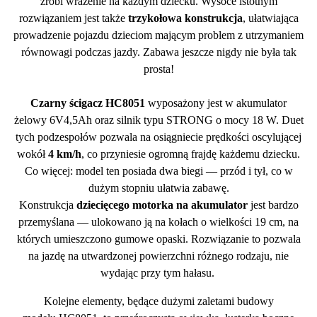
zrobi wrażenie na każdym dziecku. Wysoce istotnym
rozwiązaniem jest także
trzykołowa konstrukcja
, ułatwiająca
prowadzenie pojazdu dzieciom mającym problem z utrzymaniem
równowagi podczas jazdy. Zabawa jeszcze nigdy nie była tak
prosta!
Czarny ścigacz
HC8051
wyposażony jest w akumulator
żelowy
6V4
,
5Ah
oraz silnik typu STRONG o mocy 18 W. Duet
tych podzespołów
pozwala na osiągniecie prędkości oscylującej
wokół
4 km/
h
, co przyniesie ogromną frajdę każdemu dziecku.
Co więcej: model ten posiada dwa biegi — przód i tył, co w
dużym stopniu ułatwia zabawę.
Konstrukcja
dziecięcego
motorka
na akumulator
jest bardzo
przemyślana — ulokowano ją na kołach o wielkości 19 cm, na
których umieszczono gumowe opaski. Rozwiązanie to pozwala
na jazdę na utwardzonej powierzchni różnego rodzaju, nie
wydając przy tym hałasu.
Kolejne elementy, będące dużymi zaletami budowy