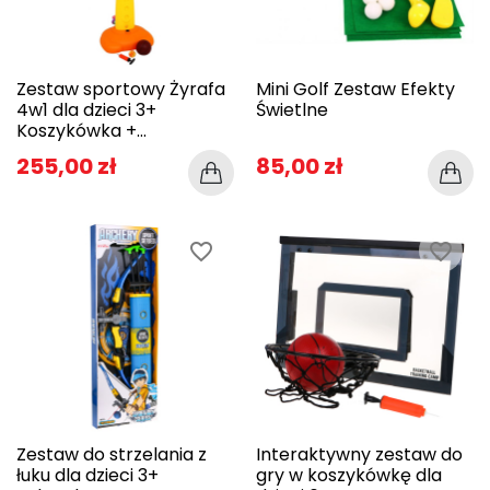
Zestaw sportowy Żyrafa
Mini Golf Zestaw Efekty
4w1 dla dzieci 3+
Świetlne
Koszykówka +...
255,00 zł
85,00 zł
favorite_border
favorite_border
Zestaw do strzelania z
Interaktywny zestaw do
łuku dla dzieci 3+
gry w koszykówkę dla