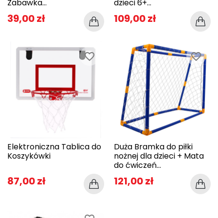
Zabawka...
dzieci 6+...
39,00 zł
109,00 zł
favorite_border
favorite_border
Elektroniczna Tablica do
Duża Bramka do piłki
Koszykówki
nożnej dla dzieci + Mata
do ćwiczeń...
87,00 zł
121,00 zł