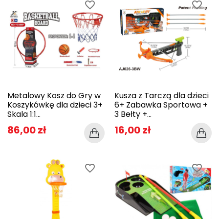
favorite_border
favorite_border
Metalowy Kosz do Gry w
Kusza z Tarczą dla dzieci
Koszykówkę dla dzieci 3+
6+ Zabawka Sportowa +
Skala 1:1...
3 Bełty +...
86,00 zł
16,00 zł
favorite_border
favorite_border