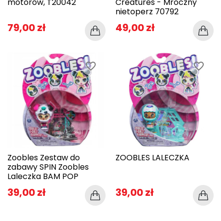
motorów, T20042
Creatures - Mroczny
nietoperz 70792
79,00 zł
49,00 zł
favorite_border
favorite_border
Zoobles Zestaw do
ZOOBLES LALECZKA
zabawy SPIN Zoobles
Laleczka BAM POP
39,00 zł
39,00 zł