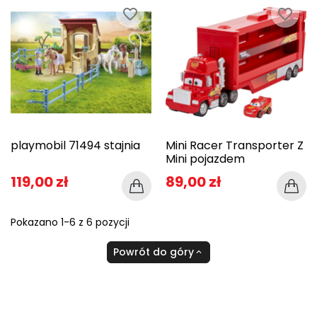
favorite_border
favorite_border
playmobil 71494 stajnia
Mini Racer Transporter Z
Mini pojazdem
119,00 zł
89,00 zł
Pokazano 1-6 z 6 pozycji
Powrót do góry
