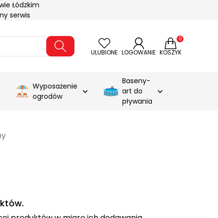
wie Łódzkim
ny serwis
0
ULUBIONE
LOGOWANIE
KOSZYK
Baseny-
Wyposażenie
art do



ogrodów
pływania
ny
któw.
ęcej produktów w miarę ich dodawania.