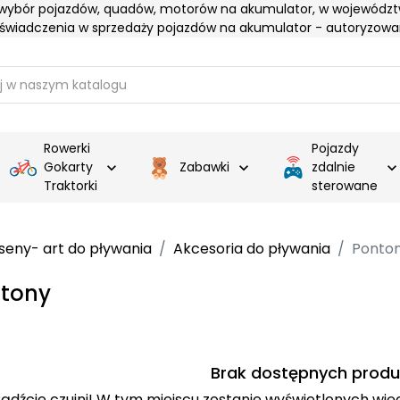
 wybór pojazdów, quadów, motorów na akumulator, w województ
oświadczenia w sprzedaży pojazdów na akumulator - autoryzowa
Rowerki
Pojazdy
Gokarty
Zabawki
zdalnie


Traktorki
sterowane
seny- art do pływania
Akcesoria do pływania
Ponto
tony
Brak dostępnych produ
ądźcie czujni! W tym miejscu zostanie wyświetlonych wi