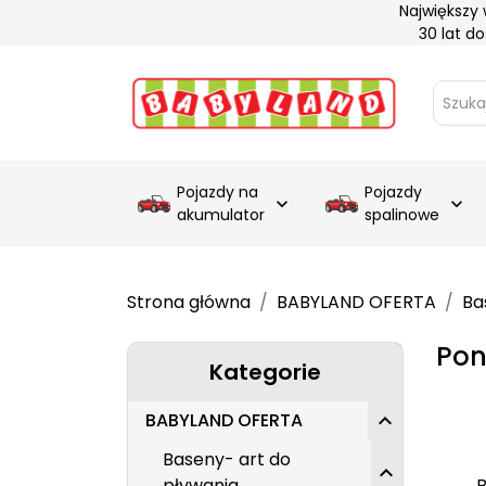
Największy
30 lat d
Pojazdy na
Pojazdy


akumulator
spalinowe
Strona główna
BABYLAND OFERTA
Ba
Pon
Kategorie
BABYLAND OFERTA

Baseny- art do

pływania
B