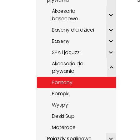
Akcesoria

basenowe
Baseny dla dzieci

Baseny

SPA i jacuzzi

Akcesoria do

pływania
Pontony
Pompki
Wyspy
Deski Sup
Materace
Pojazdy spalinowe
