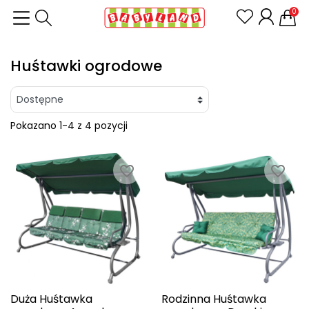
0
Huśtawki ogrodowe
Pokazano 1-4 z 4 pozycji
favorite_border
favorite_border
Duża Huśtawka
Rodzinna Huśtawka