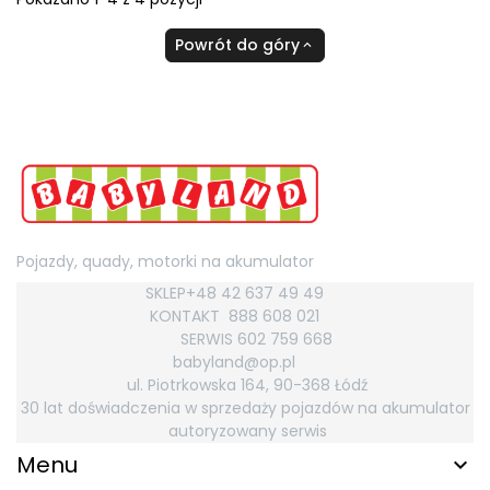
Powrót do góry

Pojazdy, quady, motorki na akumulator
SKLEP+48 42 637 49 49
KONTAKT
888 608 021
SERWIS 602 759
668
babyland@op.pl
ul. Piotrkowska 164, 90-368 Łódź
30 lat doświadczenia w sprzedaży pojazdów na akumulator
autoryzowany serwis
Menu