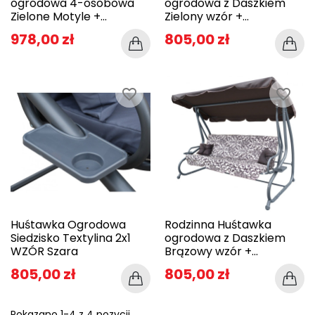
ogrodowa 4-osobowa
ogrodowa z Daszkiem
Zielone Motyle +...
Zielony wzór +...
978,00 zł
805,00 zł
favorite_border
favorite_border
Huśtawka Ogrodowa
Rodzinna Huśtawka
Siedzisko Textylina 2x1
ogrodowa z Daszkiem
WZÓR Szara
Brązowy wzór +...
805,00 zł
805,00 zł
Pokazano 1-4 z 4 pozycji