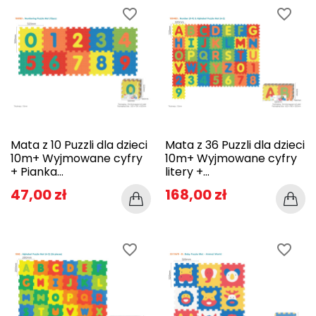
favorite_border
favorite_border
Mata z 10 Puzzli dla dzieci
Mata z 36 Puzzli dla dzieci
10m+ Wyjmowane cyfry
10m+ Wyjmowane cyfry
+ Pianka...
litery +...
47,00 zł
168,00 zł
favorite_border
favorite_border