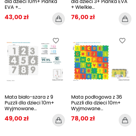
dla dzieci 10m+ Pianka
dla dzieci 3+ Pianka EVA
EVA +...
+ Wielkie...
43,00 zł
76,00 zł
favorite_border
favorite_border
Mata biało-szara z 9
Mata podłogowa z 36
Puzzli dla dzieci 10m+
Puzzli dla dzieci 10m+
Wyjmowane...
Wyjmowane...
49,00 zł
78,00 zł