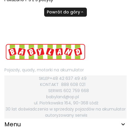
Powrót do góry

Pojazdy, quady, motorki na akumulator
SKLEP+48 42 637 49 49
KONTAKT
888 608 021
SERWIS 602 759
668
babyland@op.pl
ul. Piotrkowska 164, 90-368 Łódź
30 lat doświadczenia w sprzedaży pojazdów na akumulator
autoryzowany serwis
Menu