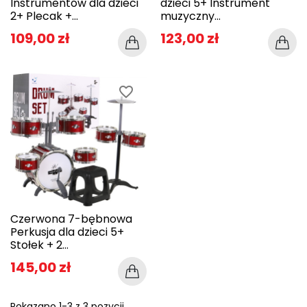
Instrumentów dla dzieci
dzieci 5+ Instrument
2+ Plecak +...
muzyczny...
109,00 zł
123,00 zł
favorite_border
Czerwona 7-bębnowa
Perkusja dla dzieci 5+
Stołek + 2...
145,00 zł
Pokazano 1-3 z 3 pozycji