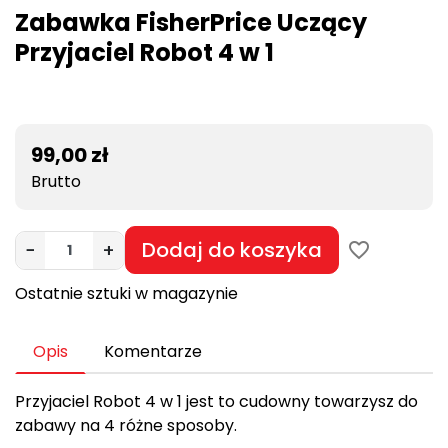
Zabawka FisherPrice Uczący
Przyjaciel Robot 4 w 1
99,00 zł
Brutto
Dodaj do koszyka
−
+
favorite_border
Ostatnie sztuki w magazynie
Opis
Komentarze
Przyjaciel Robot 4 w 1 jest to cudowny towarzysz do
zabawy na 4 różne sposoby.