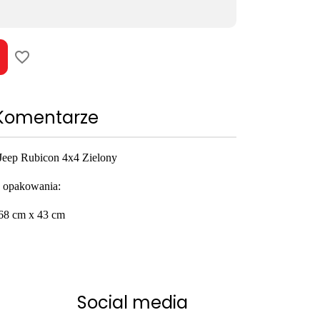
favorite_border
Komentarze
Jeep Rubicon 4x4 Zielony
 opakowania:
68 cm x 43 cm
Social media