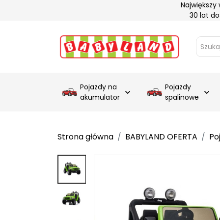
Największy
30 lat d
Pojazdy na
Pojazdy


akumulator
spalinowe
Strona główna
BABYLAND OFERTA
Po