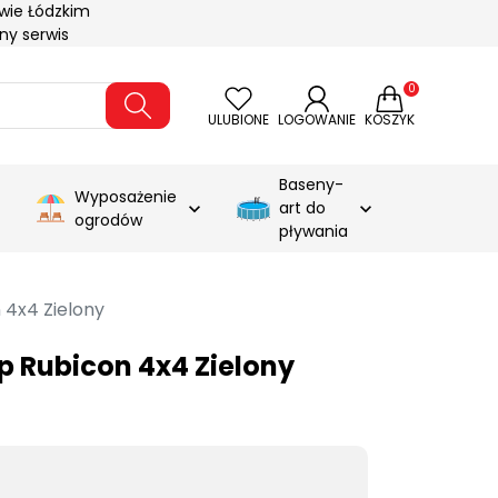
wie Łódzkim
ny serwis
0
ULUBIONE
LOGOWANIE
KOSZYK
Baseny-
Wyposażenie
art do



ogrodów
pływania
 4x4 Zielony
p Rubicon 4x4 Zielony